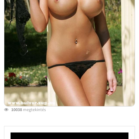
10038
megtekintés