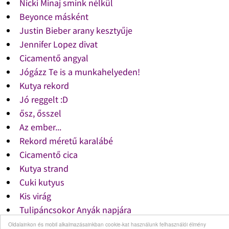
Nicki Minaj smink nélkül
Beyonce másként
Justin Bieber arany kesztyűje
Jennifer Lopez divat
Cicamentő angyal
Jógázz Te is a munkahelyeden!
Kutya rekord
Jó reggelt :D
ősz, ősszel
Az ember...
Rekord méretű karalábé
Cicamentő cica
Kutya strand
Cuki kutyus
Kis virág
Tulipáncsokor Anyák napjára
Tavaszi virágok
Oldalainkon és mobil alkalmazásainkban cookie-kat használunk felhasználói élmény