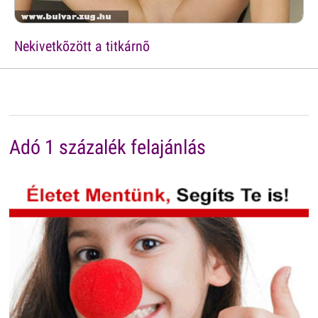
Nekivetkõzött a titkárnõ
Adó 1 százalék felajánlás