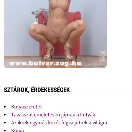
SZTÁROK, ÉRDEKESSÉGEK
Kutyaszeretet
Tavasszal emeletesen járnak a kutyák
Az ikrek egymás kezét fogva jöttek a világra
Kutya