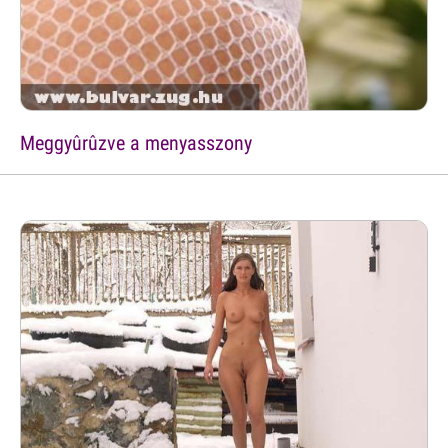
Meggyûrûzve a menyasszony