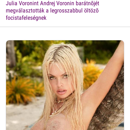
Julia Voronint Andrej Voronin barátnõjét
megválasztották a legrosszabbul öltözõ
focistafeleségnek