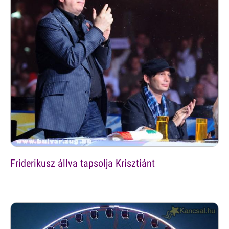
Friderikusz állva tapsolja Krisztiánt