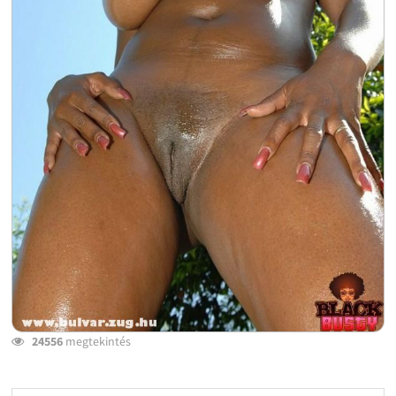
24556
megtekintés