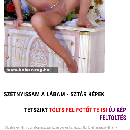
SZÉTNYISSAM A LÁBAM - SZTÁR KÉPEK
TETSZIK?
TÖLTS FEL FOTÓT TE IS!
ÚJ KÉP
FELTÖLTÉS
Oldalainkon és mobil alkalmazásainkban cookie-kat használunk felhasználói élmény