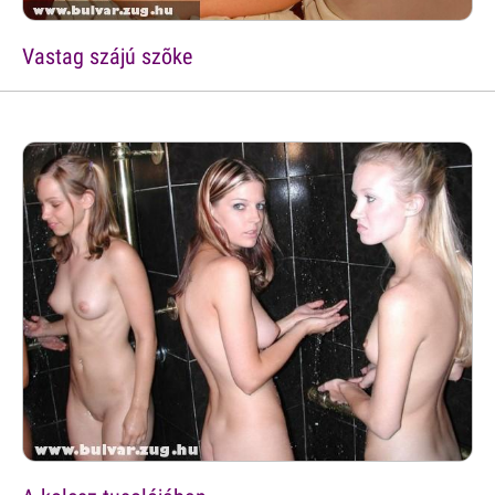
Vastag szájú szõke