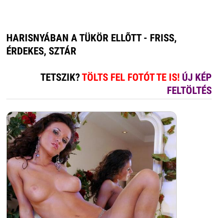
HARISNYÁBAN A TÜKÖR ELLÕTT - FRISS,
ÉRDEKES, SZTÁR
TETSZIK?
TÖLTS FEL FOTÓT TE IS!
ÚJ KÉP
FELTÖLTÉS