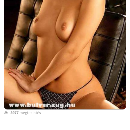
3977
megtekintés