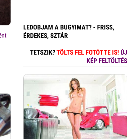
LEDOBJAM A BUGYIMAT? - FRISS,
ént
ÉRDEKES, SZTÁR
TETSZIK?
TÖLTS FEL FOTÓT TE IS!
ÚJ
KÉP FELTÖLTÉS