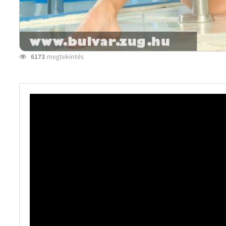
6173
megtekintés