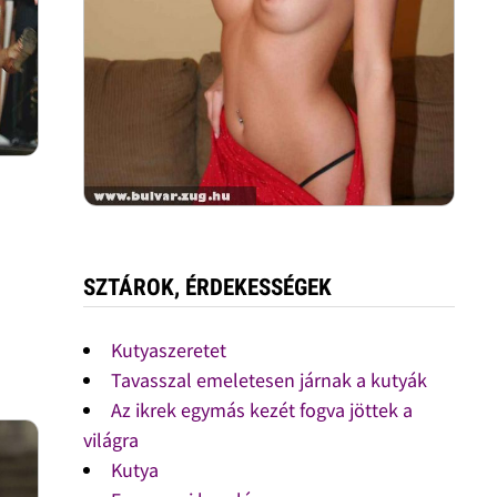
SZTÁROK, ÉRDEKESSÉGEK
Kutyaszeretet
Tavasszal emeletesen járnak a kutyák
Az ikrek egymás kezét fogva jöttek a
világra
Kutya