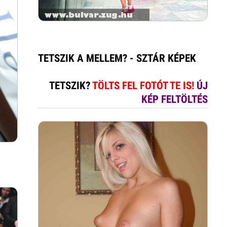
TETSZIK A MELLEM? - SZTÁR KÉPEK
TETSZIK?
TÖLTS FEL FOTÓT TE IS!
ÚJ
KÉP FELTÖLTÉS