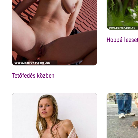
Hoppá leeset
Tetõfedés közben