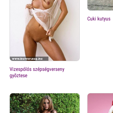
Cuki kutyus
Vizespólós szépségverseny
gyõztese