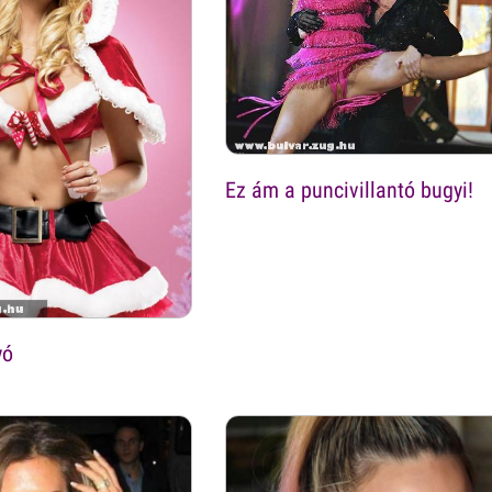
Ez ám a puncivillantó bugyi!
yó