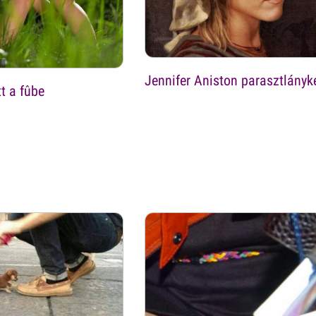
Jennifer Aniston parasztlányk
t a fûbe