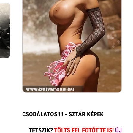
CSODÁLATOS!!!! - SZTÁR KÉPEK
TETSZIK?
TÖLTS FEL FOTÓT TE IS!
ÚJ