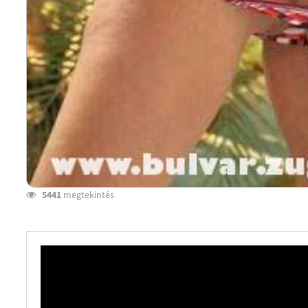
5441
megtekintés