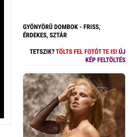
GYÖNYÖRÛ DOMBOK - FRISS,
ÉRDEKES, SZTÁR
TETSZIK?
TÖLTS FEL FOTÓT TE IS!
ÚJ
KÉP FELTÖLTÉS