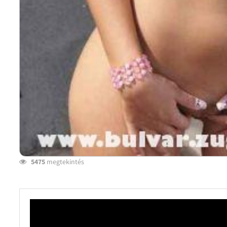
5475
megtekintés