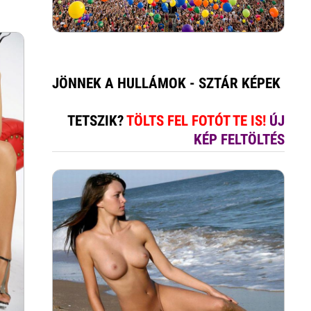
JÖNNEK A HULLÁMOK - SZTÁR KÉPEK
TETSZIK?
TÖLTS FEL FOTÓT TE IS!
ÚJ
KÉP FELTÖLTÉS