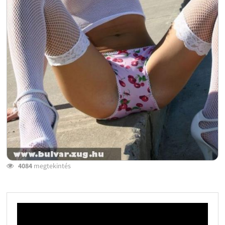
4084
megtekintés