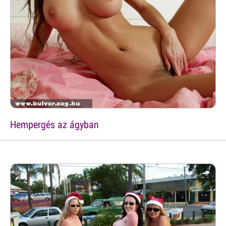
Hempergés az ágyban