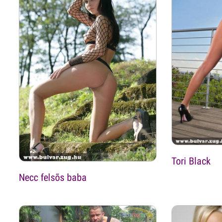
Tori Black
Necc felsõs baba