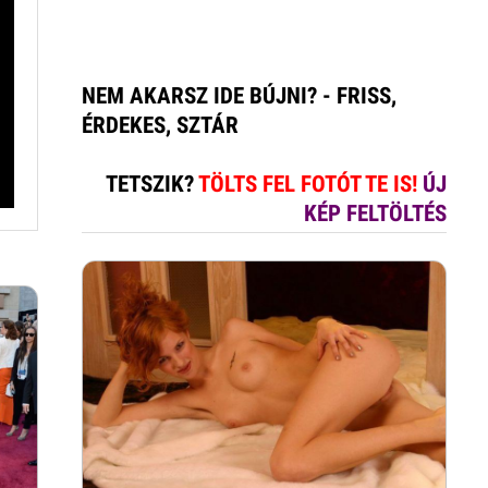
NEM AKARSZ IDE BÚJNI? - FRISS,
ÉRDEKES, SZTÁR
TETSZIK?
TÖLTS FEL FOTÓT TE IS!
ÚJ
KÉP FELTÖLTÉS