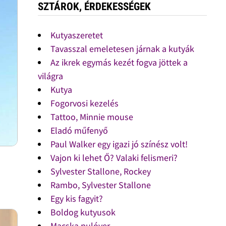
SZTÁROK, ÉRDEKESSÉGEK
Kutyaszeretet
Tavasszal emeletesen járnak a kutyák
Az ikrek egymás kezét fogva jöttek a
világra
Kutya
Fogorvosi kezelés
Tattoo, Minnie mouse
Eladó műfenyő
Paul Walker egy igazi jó színész volt!
Vajon ki lehet Ő? Valaki felismeri?
Sylvester Stallone, Rockey
Rambo, Sylvester Stallone
Egy kis fagyit?
Boldog kutyusok
Macska pulóver