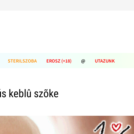
STERILSZOBA
EROSZ (+18)
@
UTAZUNK
s keblû szõke