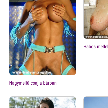
Habos melle
Nagymellû csaj a bárban