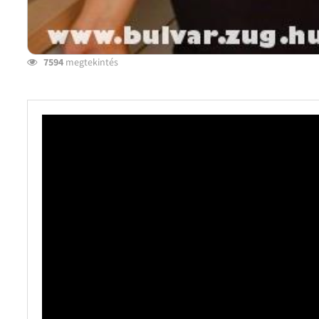
7594
megtekintés