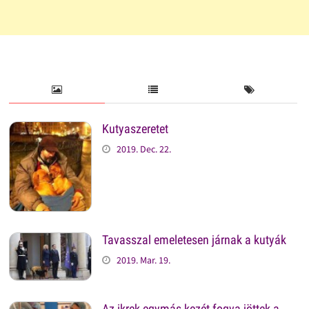
Kutyaszeretet
2019. Dec. 22.
Tavasszal emeletesen járnak a kutyák
2019. Mar. 19.
Az ikrek egymás kezét fogva jöttek a