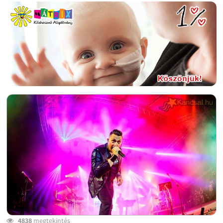
4838
megtekintés