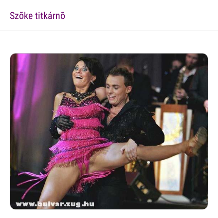
Szõke titkárnõ