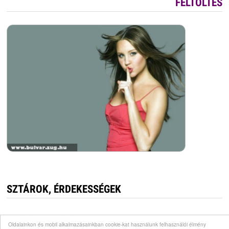
FELTÖLTÉS
SZTÁROK, ÉRDEKESSÉGEK
Kutyaszeretet
Oldalainkon és mobil alkalmazásainkban cookie-kat használunk felhasználói élmény