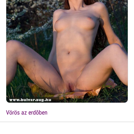
Vörös az erdõben