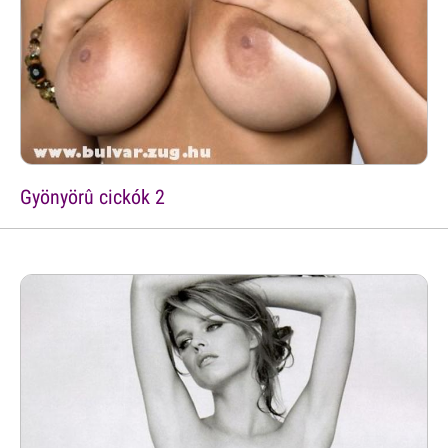
Gyönyörû cickók 2