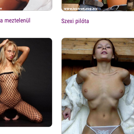
ia meztelenül
Szexi pilóta