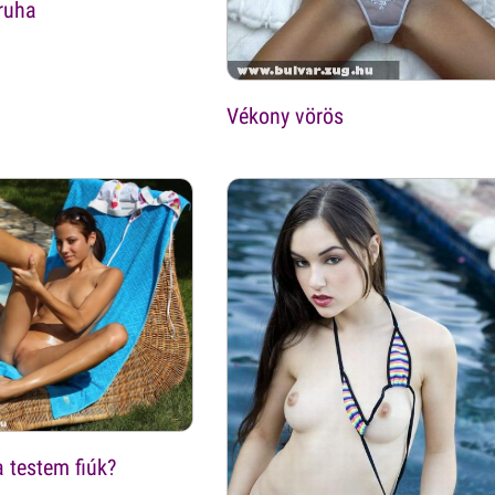
ruha
Vékony vörös
 testem fiúk?