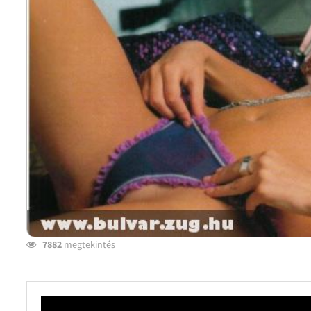
7882
megtekintés