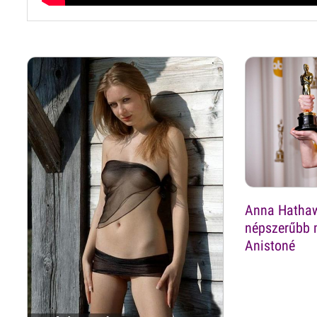
Anna Hathaw
népszerűbb m
Anistoné