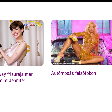
Autómosás felsõfokon
ay frizurája már
int Jennifer