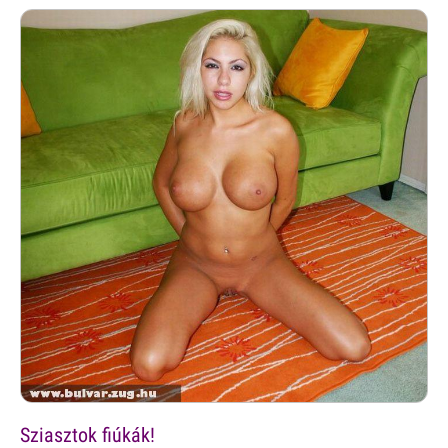
Sziasztok fiúkák!