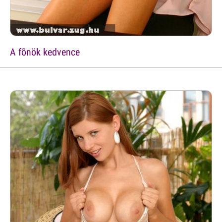
A fõnök kedvence