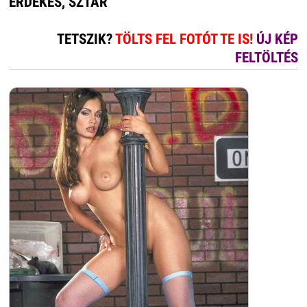
ÉRDEKES, SZTÁR
TETSZIK?
TÖLTS FEL FOTÓT TE IS!
ÚJ KÉP
FELTÖLTÉS