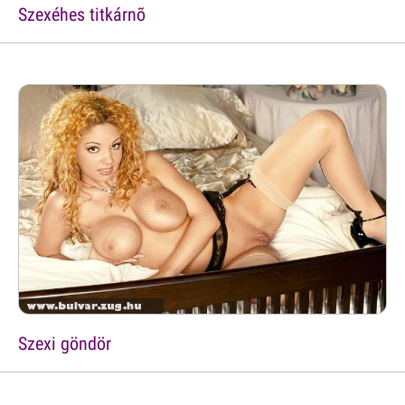
Szexéhes titkárnõ
Szexi göndör