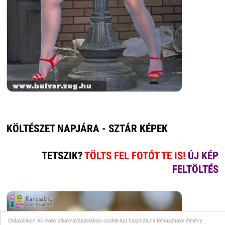
KÖLTÉSZET NAPJÁRA - SZTÁR KÉPEK
TETSZIK?
TÖLTS FEL FOTÓT TE IS!
ÚJ KÉP
FELTÖLTÉS
Oldalainkon és mobil alkalmazásainkban cookie-kat használunk felhasználói élmény