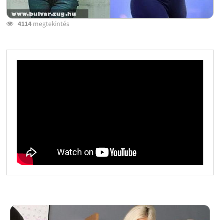
4114
megtekintés