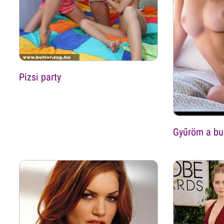
Pizsi party
Gyűröm a bu