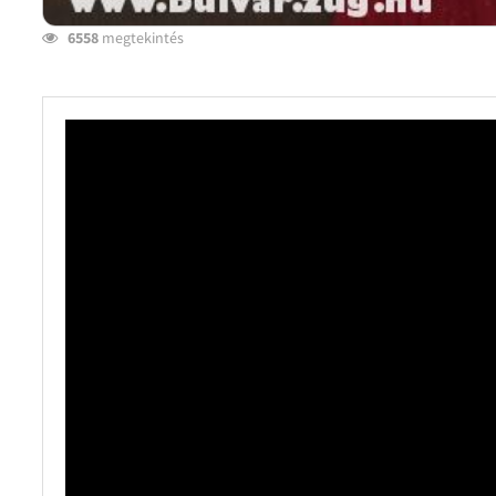
6558
megtekintés