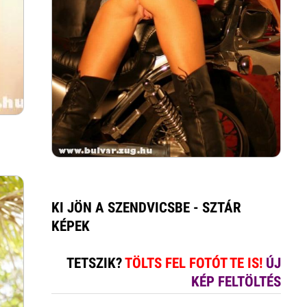
KI JÖN A SZENDVICSBE - SZTÁR
KÉPEK
TETSZIK?
TÖLTS FEL FOTÓT TE IS!
ÚJ
KÉP FELTÖLTÉS