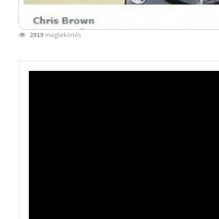
2919
megtekintés