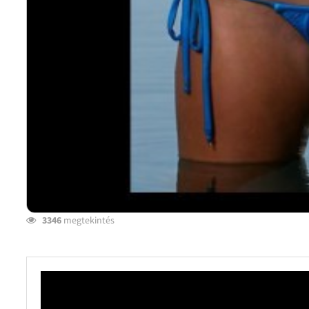
3346
megtekintés