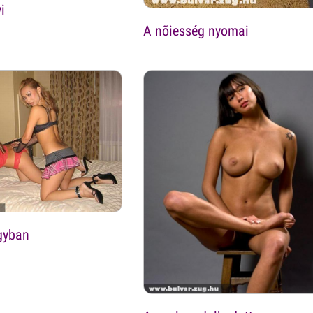
i
A nõiesség nyomai
gyban