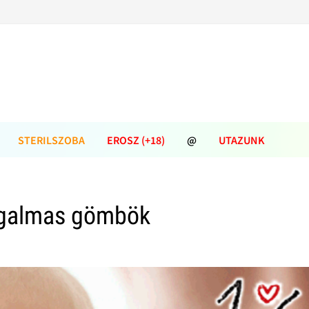
STERILSZOBA
EROSZ (+18)
@
UTAZUNK
zgalmas gömbök