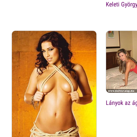
Keleti György
Lányok az á