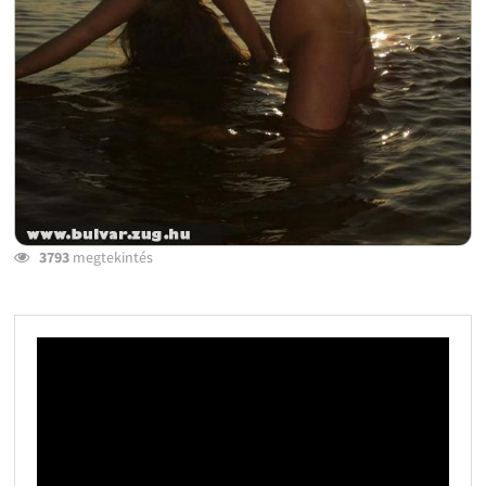
3793
megtekintés