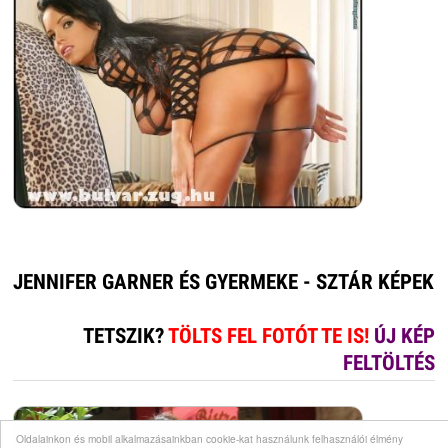
JENNIFER GARNER ÉS GYERMEKE - SZTÁR KÉPEK
TETSZIK?
TÖLTS FEL FOTÓT TE IS!
ÚJ KÉP
FELTÖLTÉS
Oldalainkon és mobil alkalmazásainkban cookie-kat használunk felhasználói élmény