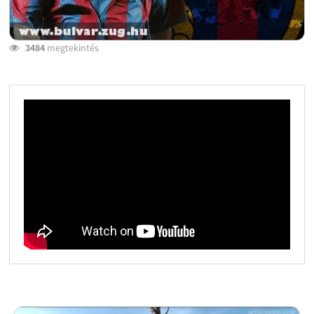
3484
megtekintés