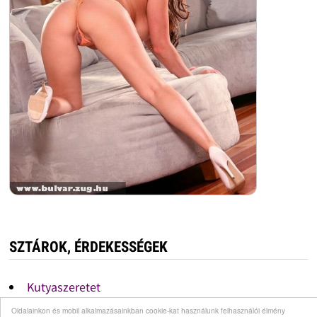
SZTÁROK, ÉRDEKESSÉGEK
Kutyaszeretet
Tavasszal emeletesen járnak a kutyák
Oldalainkon és mobil alkalmazásainkban cookie-kat használunk felhasználói élmény