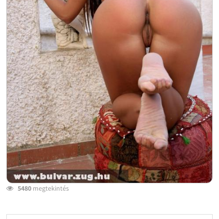
5480
megtekintés