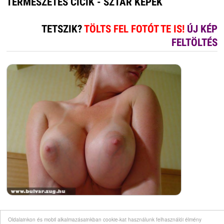
TERMÉSZETES CICIK - SZTÁR KÉPEK
TETSZIK?
TÖLTS FEL FOTÓT TE IS!
ÚJ KÉP
FELTÖLTÉS
Oldalainkon és mobil alkalmazásainkban cookie-kat használunk felhasználói élmény