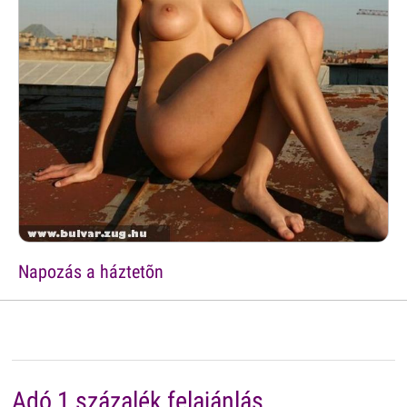
Napozás a háztetõn
Adó 1 százalék felajánlás