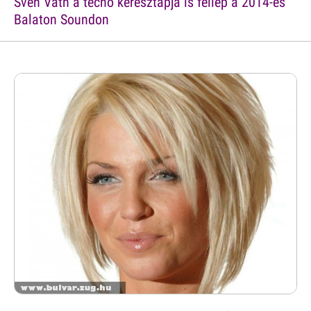
Sven Väth a tecno keresztapja is fellép a 2014-es
Balaton Soundon