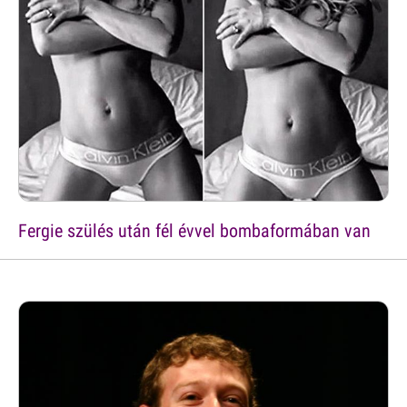
Fergie szülés után fél évvel bombaformában van