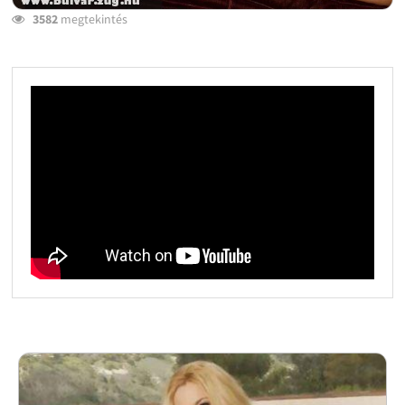
3582
megtekintés