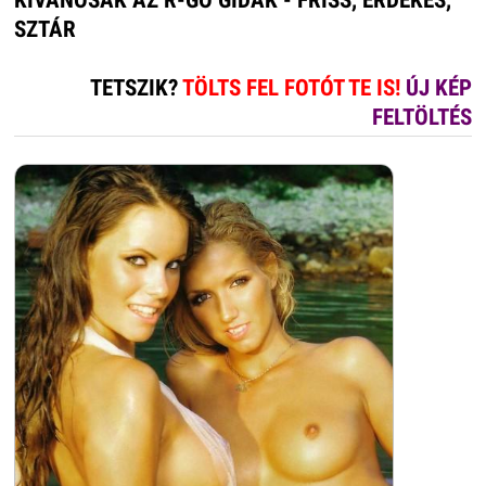
KÍVÁNÓSAK AZ R-GO GIDÁK - FRISS, ÉRDEKES,
SZTÁR
TETSZIK?
TÖLTS FEL FOTÓT TE IS!
ÚJ KÉP
FELTÖLTÉS