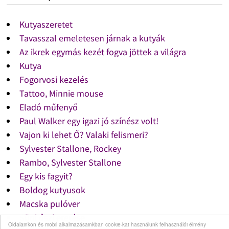
Kutyaszeretet
Tavasszal emeletesen járnak a kutyák
Az ikrek egymás kezét fogva jöttek a világra
Kutya
Fogorvosi kezelés
Tattoo, Minnie mouse
Eladó műfenyő
Paul Walker egy igazi jó színész volt!
Vajon ki lehet Ő? Valaki felismeri?
Sylvester Stallone, Rockey
Rambo, Sylvester Stallone
Egy kis fagyit?
Boldog kutyusok
Macska pulóver
Süni őszi etetése
Oldalainkon és mobil alkalmazásainkban cookie-kat használunk felhasználói élmény