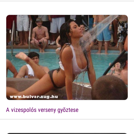
A vizespolós verseny gyõztese