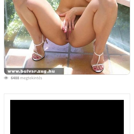
6488
megtekintés