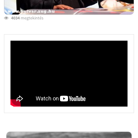
4034
megtekintés