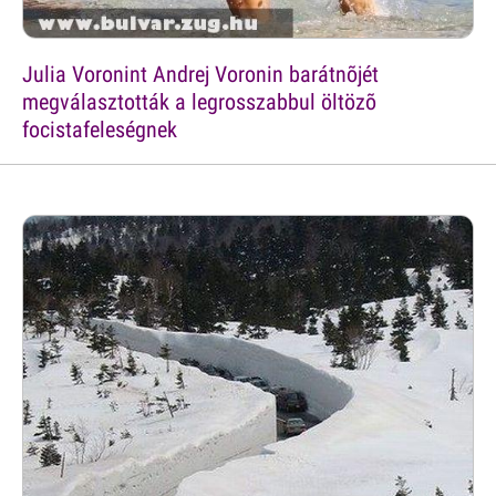
Julia Voronint Andrej Voronin barátnõjét
megválasztották a legrosszabbul öltözõ
focistafeleségnek