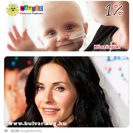
4136
megtekintés