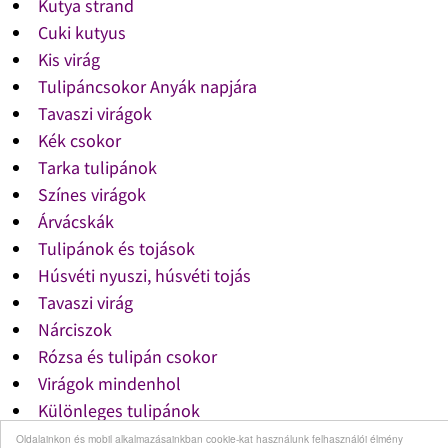
Kutya strand
Cuki kutyus
Kis virág
Tulipáncsokor Anyák napjára
Tavaszi virágok
Kék csokor
Tarka tulipánok
Színes virágok
Árvácskák
Tulipánok és tojások
Húsvéti nyuszi, húsvéti tojás
Tavaszi virág
Nárciszok
Rózsa és tulipán csokor
Virágok mindenhol
Különleges tulipánok
Tarka rózsa
Oldalainkon és mobil alkalmazásainkban cookie-kat használunk felhasználói élmény