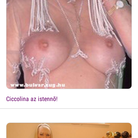
Ciccolina az istennõ!