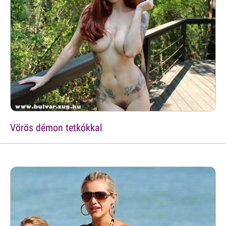
Vörös démon tetkókkal