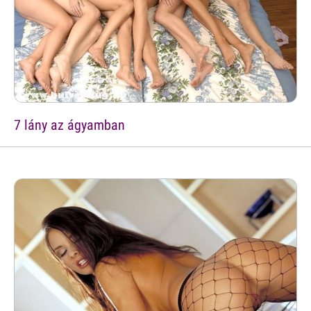
7 lány az ágyamban