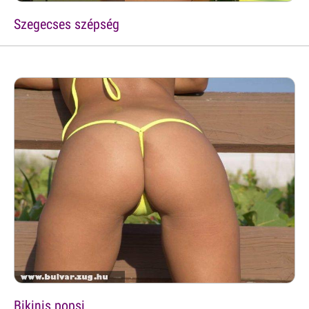
Szegecses szépség
Bikinis popsi