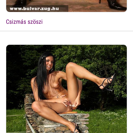
Csizmás szöszi