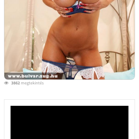
3862
megtekintés