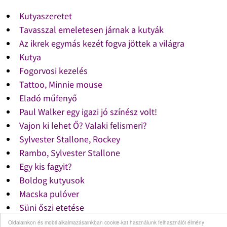
Kutyaszeretet
Tavasszal emeletesen járnak a kutyák
Az ikrek egymás kezét fogva jöttek a világra
Kutya
Fogorvosi kezelés
Tattoo, Minnie mouse
Eladó műfenyő
Paul Walker egy igazi jó színész volt!
Vajon ki lehet Ő? Valaki felismeri?
Sylvester Stallone, Rockey
Rambo, Sylvester Stallone
Egy kis fagyit?
Boldog kutyusok
Macska pulóver
Süni őszi etetése
Ősz, elntről
Oldalainkon és mobil alkalmazásainkban cookie-kat használunk felhasználói élmény