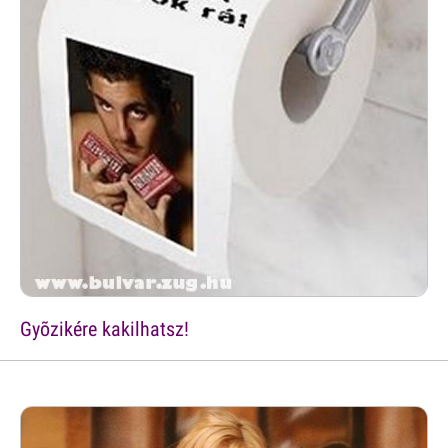
Gyõzikére kakilhatsz!