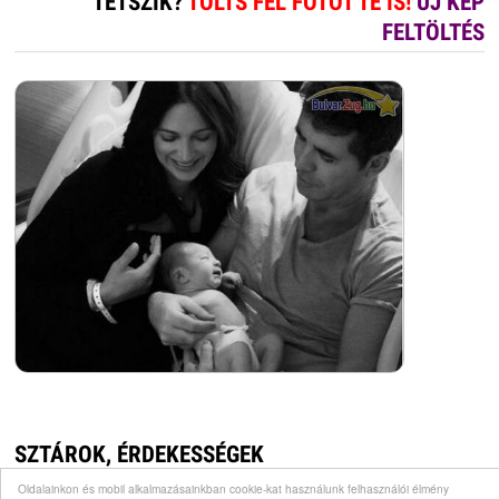
TETSZIK?
TÖLTS FEL FOTÓT TE IS!
ÚJ KÉP
FELTÖLTÉS
SZTÁROK, ÉRDEKESSÉGEK
Oldalainkon és mobil alkalmazásainkban cookie-kat használunk felhasználói élmény