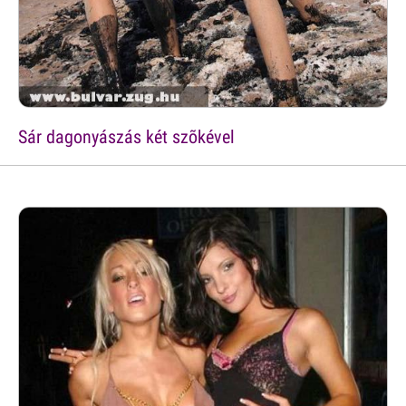
Sár dagonyászás két szõkével