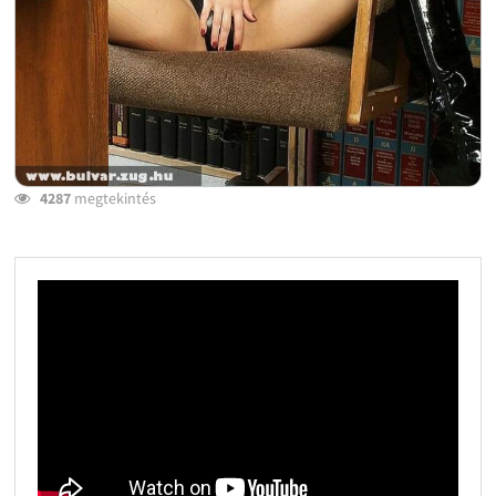
4287
megtekintés