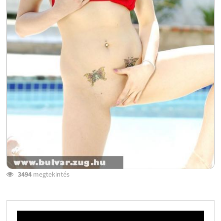
3494
megtekintés