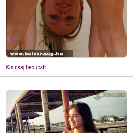
Kis csaj bepucsít