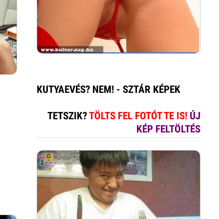
KUTYAEVÉS? NEM! - SZTÁR KÉPEK
TETSZIK?
TÖLTS FEL FOTÓT TE IS!
ÚJ
KÉP FELTÖLTÉS