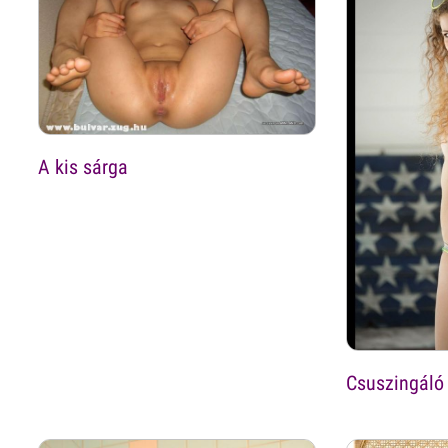
A kis sárga
Csuszingáló