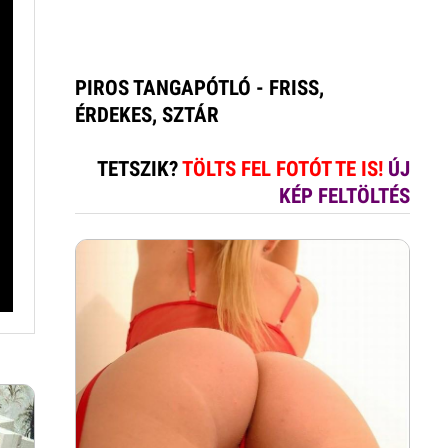
PIROS TANGAPÓTLÓ - FRISS,
ÉRDEKES, SZTÁR
TETSZIK?
TÖLTS FEL FOTÓT TE IS!
ÚJ
KÉP FELTÖLTÉS