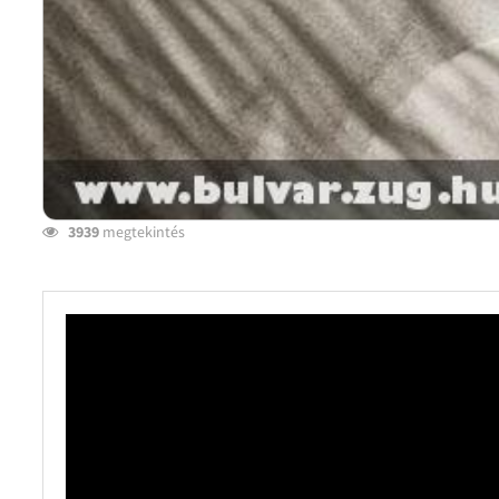
3939
megtekintés