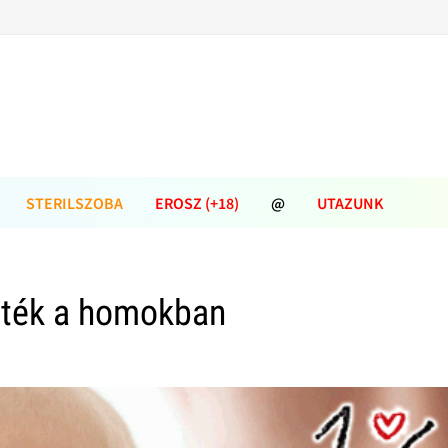
STERILSZOBA
EROSZ (+18)
@
UTAZUNK
áték a homokban