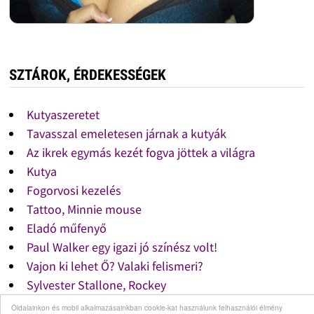
SZTÁROK, ÉRDEKESSÉGEK
Kutyaszeretet
Tavasszal emeletesen járnak a kutyák
Az ikrek egymás kezét fogva jöttek a világra
Kutya
Fogorvosi kezelés
Tattoo, Minnie mouse
Eladó műfenyő
Paul Walker egy igazi jó színész volt!
Vajon ki lehet Ő? Valaki felismeri?
Sylvester Stallone, Rockey
Rambo, Sylvester Stallone
Oldalainkon és mobil alkalmazásainkban cookie-kat használunk felhasználói élmény