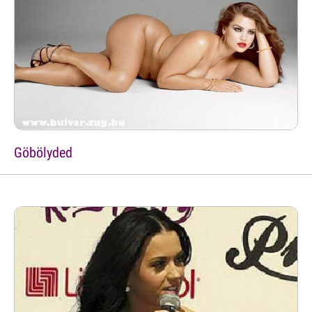
Göbölyded