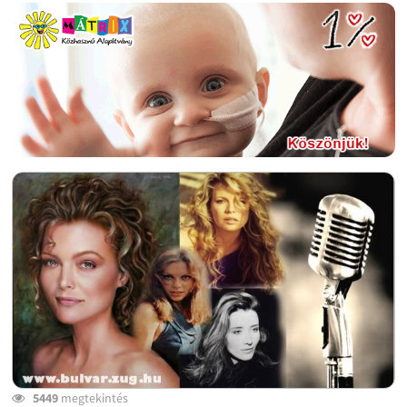
5449
megtekintés