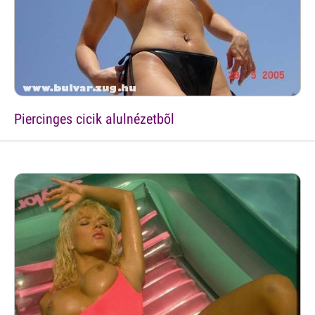
Piercinges cicik alulnézetbõl