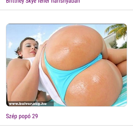
Brittney Skye fehér harisnyában
Szép popó 29