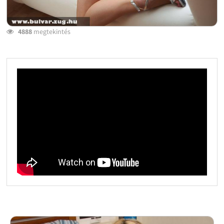
4888
megtekintés