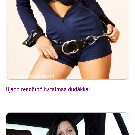
Újabb rendõrnõ hatalmas dudákkal