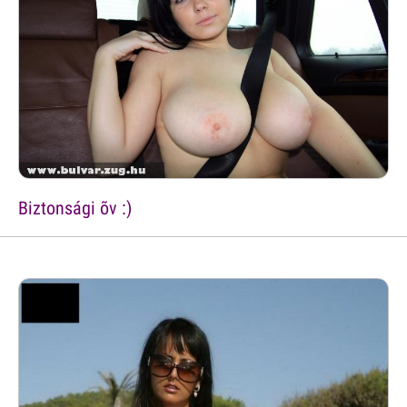
Biztonsági õv :)