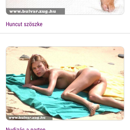
Huncut szöszke
Nudizás a parton