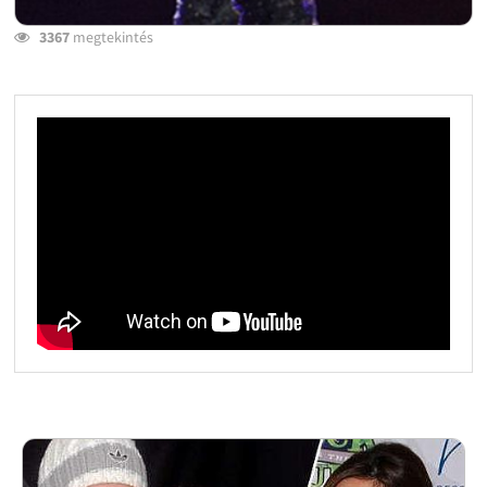
3367
megtekintés