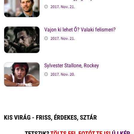
2017. Nov. 21.
Vajon ki lehet Ő? Valaki felismeri?
2017. Nov. 21.
Sylvester Stallone, Rockey
2017. Nov. 20.
KIS VIRÁG - FRISS, ÉRDEKES, SZTÁR
TETSZIK?
TÖLTS FEL FOTÓT TE IS!
ÚJ KÉP