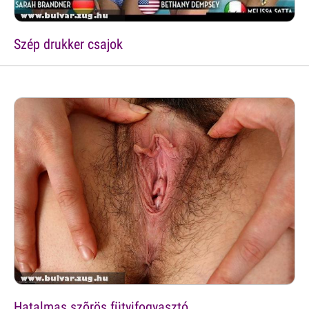
Szép drukker csajok
Hatalmas szõrös fütyifogyasztó