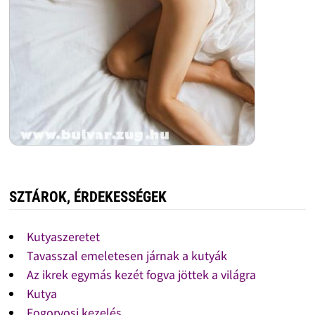
SZTÁROK, ÉRDEKESSÉGEK
Kutyaszeretet
Tavasszal emeletesen járnak a kutyák
Az ikrek egymás kezét fogva jöttek a világra
Kutya
Fogorvosi kezelés