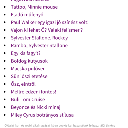
Tattoo, Minnie mouse
Eladó műfenyő
Paul Walker egy igazi jó színész volt!
Vajon ki lehet Ő? Valaki felismeri?
Sylvester Stallone, Rockey
Rambo, Sylvester Stallone
Egy kis fagyit?
Boldog kutyusok
Macska pulóver
Süni őszi etetése
Ősz, elntről
Mellre edzeni fontos!
Buli Tom Cruise
Beyonce és Nicki minaj
Miley Cyrus botrányos stílusa
Nicki Minaj smink nélkül
Oldalainkon és mobil alkalmazásainkban cookie-kat használunk felhasználói élmény