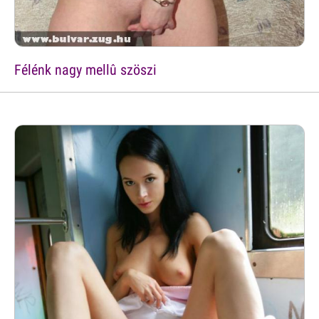
Félénk nagy mellû szöszi