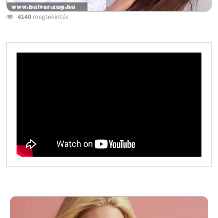
4140
megtekintés