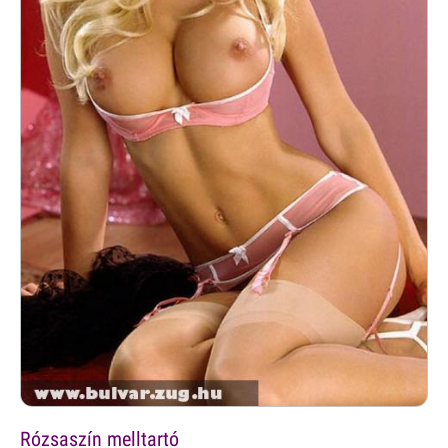
Rózsaszín melltartó