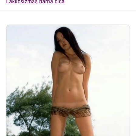
Lakkcsizmás barna cica