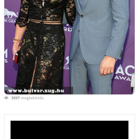
3097
megtekintés