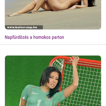
Napfürdõzés a homokos parton