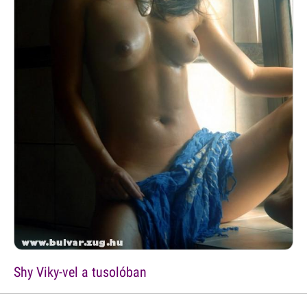
Shy Viky-vel a tusolóban