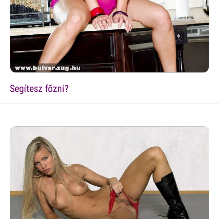
Segítesz fõzni?