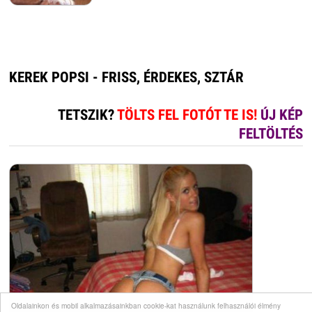
KEREK POPSI - FRISS, ÉRDEKES, SZTÁR
TETSZIK?
TÖLTS FEL FOTÓT TE IS!
ÚJ KÉP
FELTÖLTÉS
Oldalainkon és mobil alkalmazásainkban cookie-kat használunk felhasználói élmény