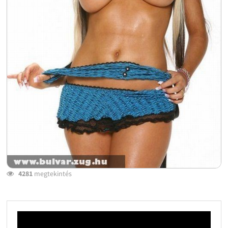
4281
megtekintés