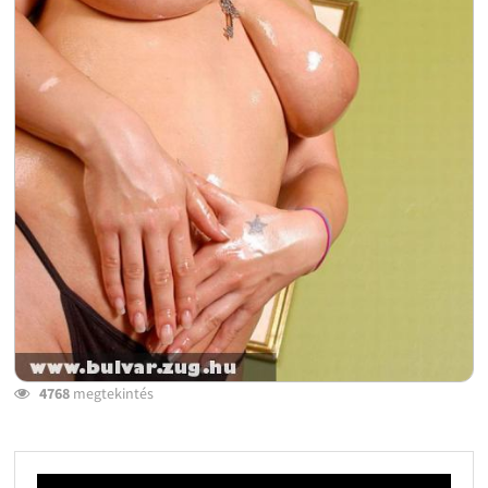
4768
megtekintés