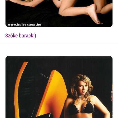
Szõke barack:)