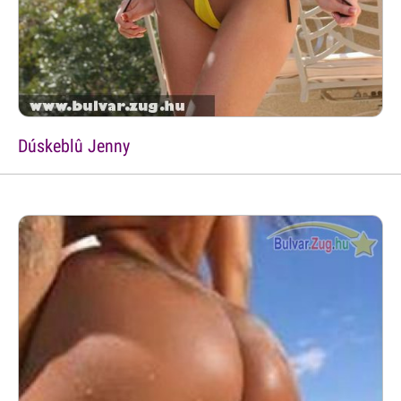
Dúskeblû Jenny