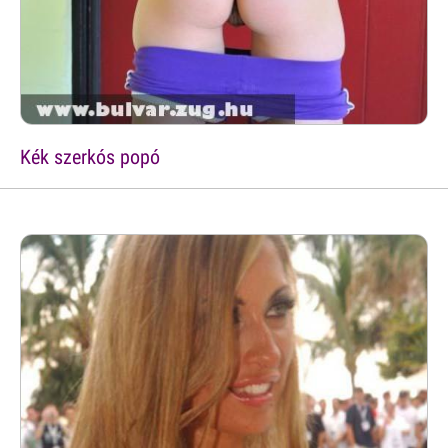
Kék szerkós popó