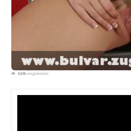
6206
megtekintés