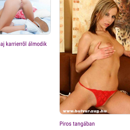
aj karrierrõl álmodik
Piros tangában