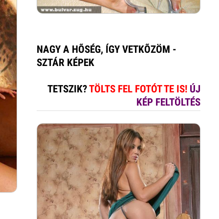
NAGY A HÕSÉG, ÍGY VETKÕZÖM -
SZTÁR KÉPEK
TETSZIK?
TÖLTS FEL FOTÓT TE IS!
ÚJ
KÉP FELTÖLTÉS