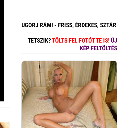
UGORJ RÁM! - FRISS, ÉRDEKES, SZTÁR
TETSZIK?
TÖLTS FEL FOTÓT TE IS!
ÚJ
KÉP FELTÖLTÉS