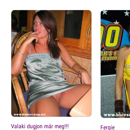
Valaki dugjon már meg!!!
Fergie