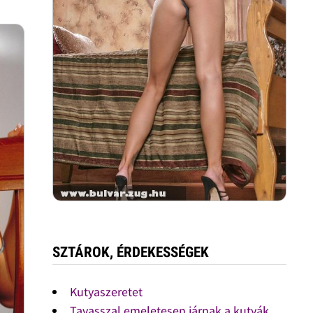
SZTÁROK, ÉRDEKESSÉGEK
Kutyaszeretet
Tavasszal emeletesen járnak a kutyák