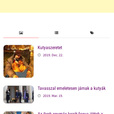
Kutyaszeretet
2019. Dec. 22.
Tavasszal emeletesen járnak a kutyák
2019. Mar. 19.
Az ikrek egymás kezét fogva jöttek a