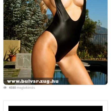
4580
megtekintés