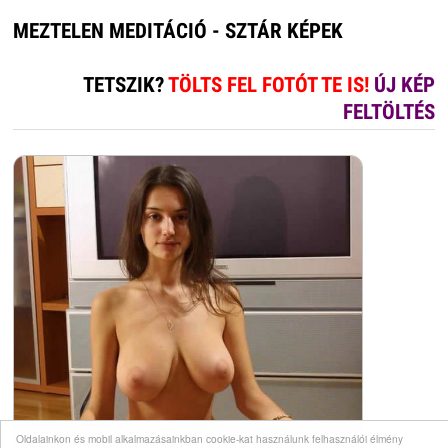
MEZTELEN MEDITÁCIÓ - SZTÁR KÉPEK
TETSZIK?
TÖLTS FEL FOTÓT TE IS!
ÚJ KÉP
FELTÖLTÉS
Oldalainkon és mobil alkalmazásainkban cookie-kat használunk felhasználói élmény