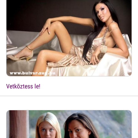
Vetkõztess le!