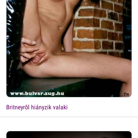
Britneyrõl hiányzik valaki