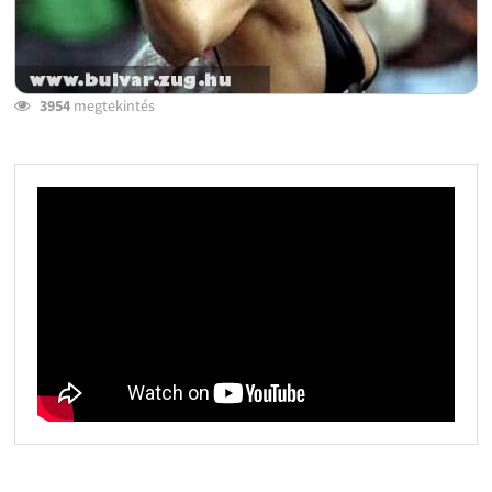
3954
megtekintés