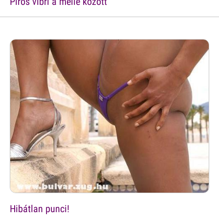
Piros vibri a melle között
Hibátlan punci!