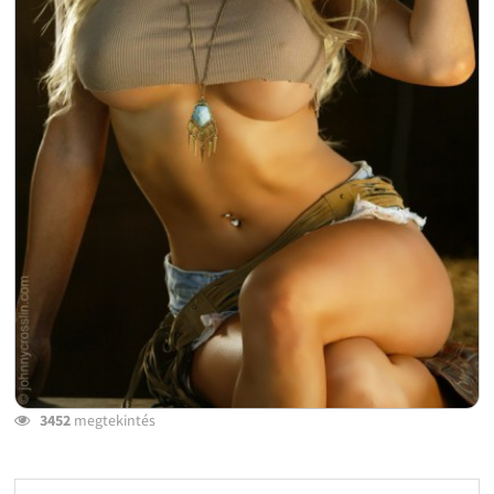
3452
megtekintés