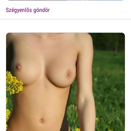
Szégyenlõs göndör