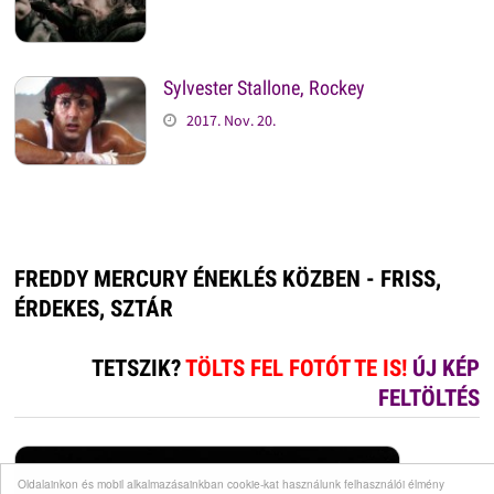
Sylvester Stallone, Rockey
2017. Nov. 20.
FREDDY MERCURY ÉNEKLÉS KÖZBEN - FRISS,
ÉRDEKES, SZTÁR
TETSZIK?
TÖLTS FEL FOTÓT TE IS!
ÚJ KÉP
FELTÖLTÉS
Oldalainkon és mobil alkalmazásainkban cookie-kat használunk felhasználói élmény