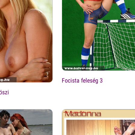
Focista feleség 3
öszi