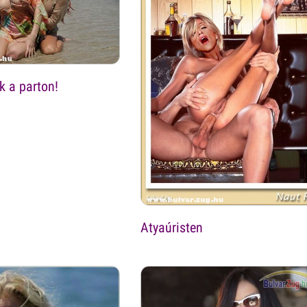
k a parton!
Atyaúristen