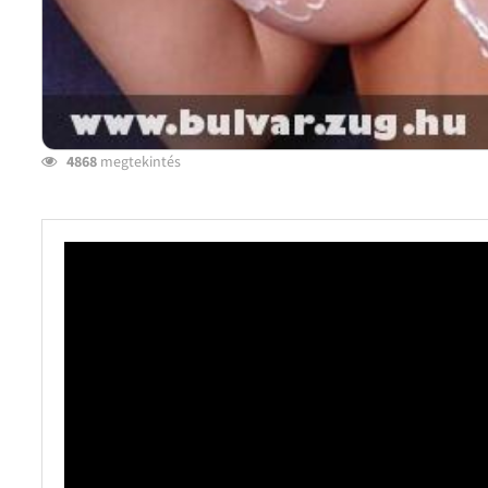
4868
megtekintés