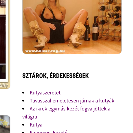
SZTÁROK, ÉRDEKESSÉGEK
Kutyaszeretet
Tavasszal emeletesen járnak a kutyák
Az ikrek egymás kezét fogva jöttek a
világra
Kutya
Fogorvosi kezelés