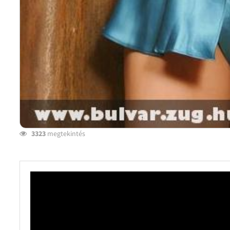
3323
megtekintés