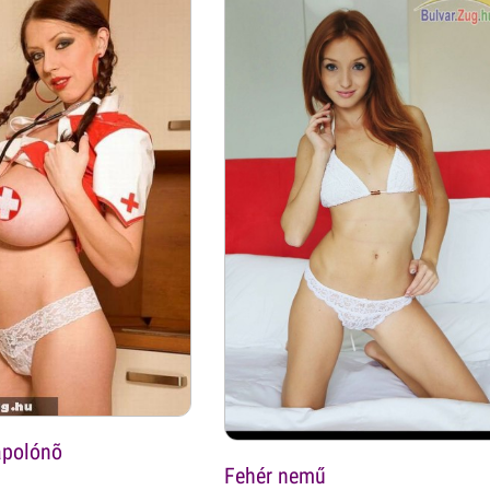
ápolónõ
Fehér nemű