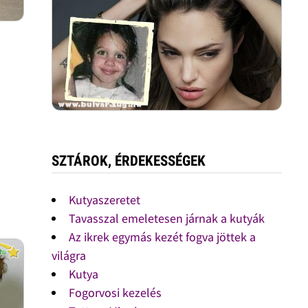
SZTÁROK, ÉRDEKESSÉGEK
Kutyaszeretet
Tavasszal emeletesen járnak a kutyák
Az ikrek egymás kezét fogva jöttek a
világra
Kutya
Fogorvosi kezelés