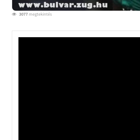
3077
megtekintés