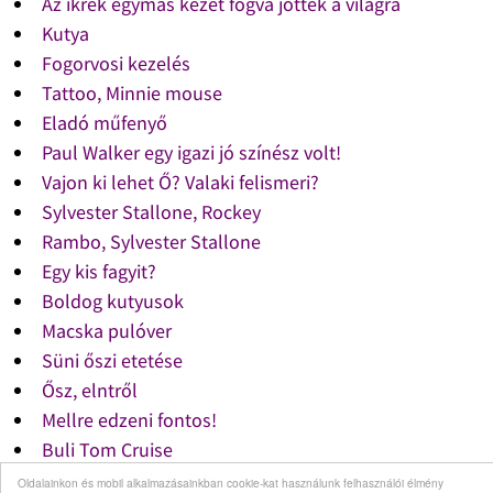
Az ikrek egymás kezét fogva jöttek a világra
Kutya
Fogorvosi kezelés
Tattoo, Minnie mouse
Eladó műfenyő
Paul Walker egy igazi jó színész volt!
Vajon ki lehet Ő? Valaki felismeri?
Sylvester Stallone, Rockey
Rambo, Sylvester Stallone
Egy kis fagyit?
Boldog kutyusok
Macska pulóver
Süni őszi etetése
Ősz, elntről
Mellre edzeni fontos!
Buli Tom Cruise
Beyonce és Nicki minaj
Oldalainkon és mobil alkalmazásainkban cookie-kat használunk felhasználói élmény