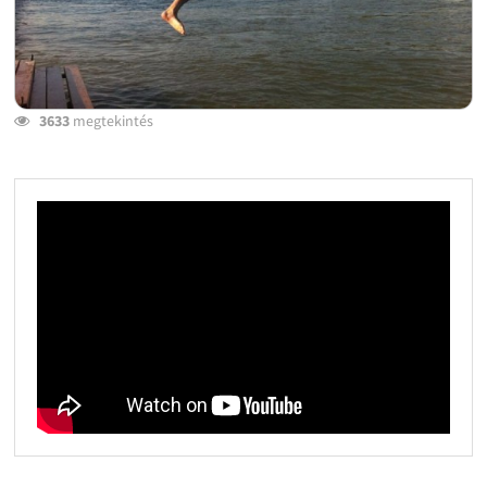
3633
megtekintés