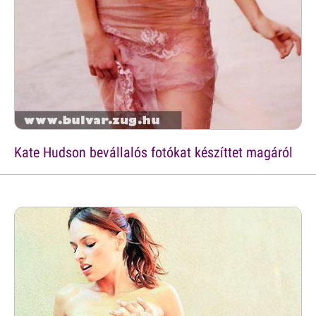
Kate Hudson bevállalós fotókat készíttet magáról