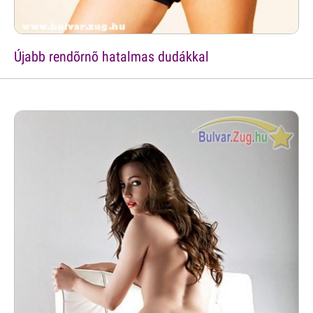
Újabb rendõrnõ hatalmas dudákkal