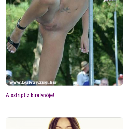
A sztriptíz királynõje!