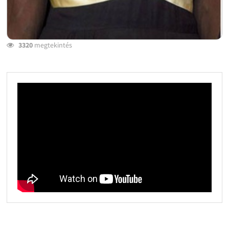
3320
megtekintés