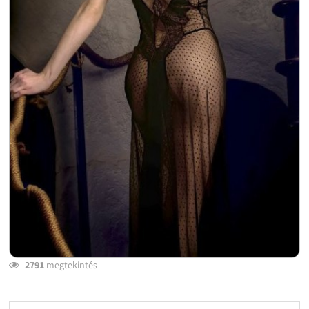
2791
megtekintés