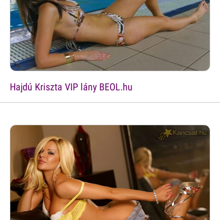
Hajdú Kriszta VIP lány BEOL.hu