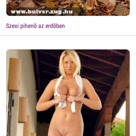
Szexi pihenõ az erdõben