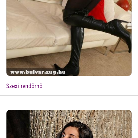
Szexi rendõrnõ