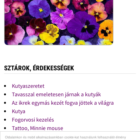
SZTÁROK, ÉRDEKESSÉGEK
Kutyaszeretet
Tavasszal emeletesen járnak a kutyák
Az ikrek egymás kezét fogva jöttek a világra
Kutya
Fogorvosi kezelés
Tattoo, Minnie mouse
Eladó műfenyő
Oldalainkon és mobil alkalmazásainkban cookie-kat használunk felhasználói élmény