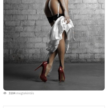
3104
megtekintés