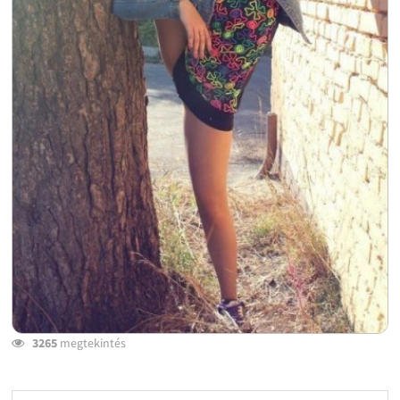
3265
megtekintés