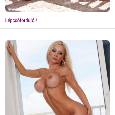
Lépcsõforduló !