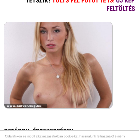
TETSZIK?
TÖLTS FEL FOTÓT TE IS!
ÚJ KÉP
FELTÖLTÉS
SZTÁROK, ÉRDEKESSÉGEK
Oldalainkon és mobil alkalmazásainkban cookie-kat használunk felhasználói élmény