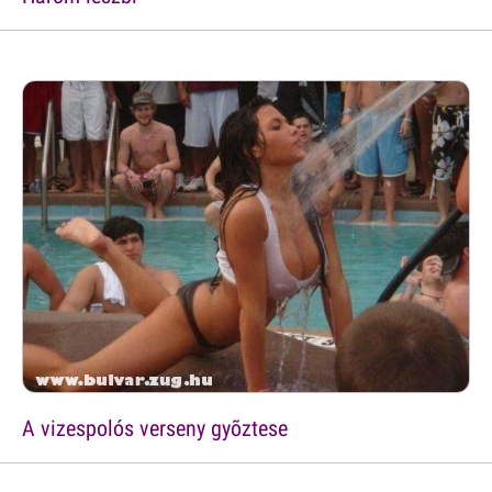
A vizespolós verseny gyõztese