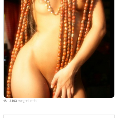
3193
megtekintés