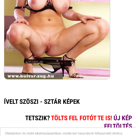
ÍVELT SZÖSZI - SZTÁR KÉPEK
TETSZIK?
TÖLTS FEL FOTÓT TE IS!
ÚJ KÉP
FELTÖLTÉS
Oldalainkon és mobil alkalmazásainkban cookie-kat használunk felhasználói élmény