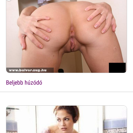
Beljebb húzódó