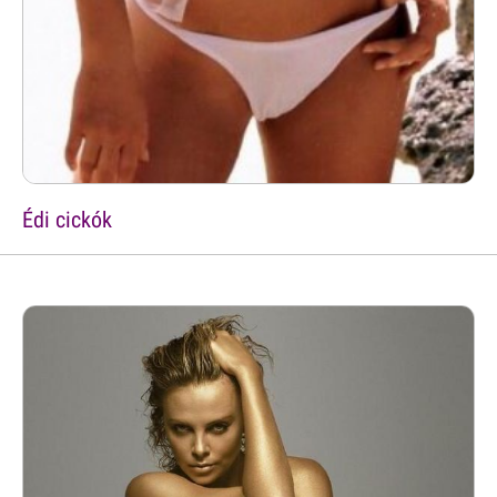
Édi cickók