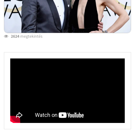
2624
megtekintés