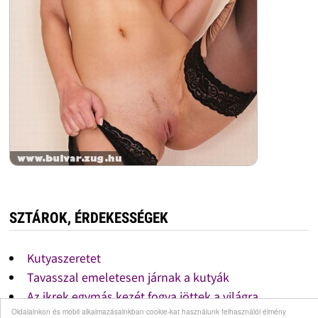
SZTÁROK, ÉRDEKESSÉGEK
Kutyaszeretet
Tavasszal emeletesen járnak a kutyák
Az ikrek egymás kezét fogva jöttek a világra
Oldalainkon és mobil alkalmazásainkban cookie-kat használunk felhasználói élmény
Kutya