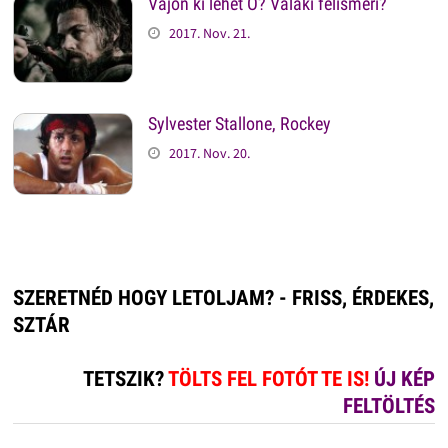
Vajon ki lehet Ő? Valaki felismeri?
2017. Nov. 21.
Sylvester Stallone, Rockey
2017. Nov. 20.
SZERETNÉD HOGY LETOLJAM? - FRISS, ÉRDEKES,
SZTÁR
TETSZIK?
TÖLTS FEL FOTÓT TE IS!
ÚJ KÉP
FELTÖLTÉS