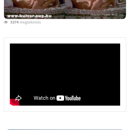
5374
megtekintés