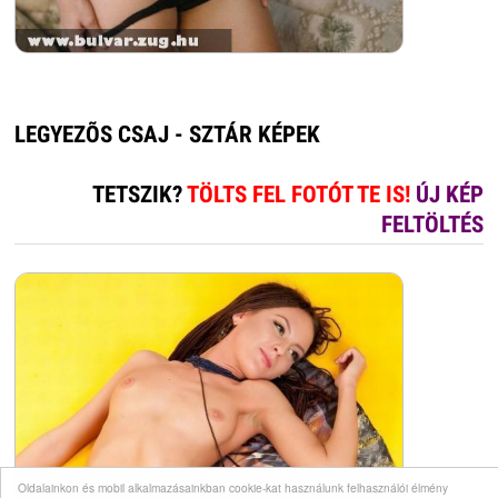
LEGYEZÕS CSAJ - SZTÁR KÉPEK
TETSZIK?
TÖLTS FEL FOTÓT TE IS!
ÚJ KÉP
FELTÖLTÉS
Oldalainkon és mobil alkalmazásainkban cookie-kat használunk felhasználói élmény