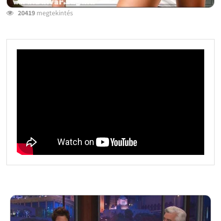
20419
megtekintés