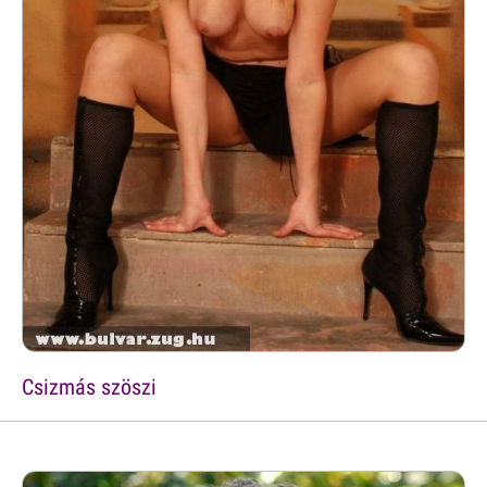
Csizmás szöszi