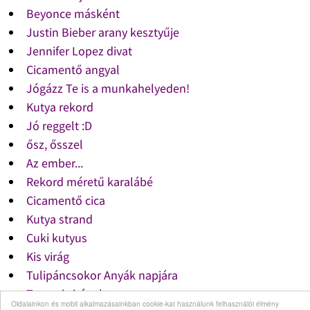
Beyonce másként
Justin Bieber arany kesztyűje
Jennifer Lopez divat
Cicamentő angyal
Jógázz Te is a munkahelyeden!
Kutya rekord
Jó reggelt :D
ősz, ősszel
Az ember...
Rekord méretű karalábé
Cicamentő cica
Kutya strand
Cuki kutyus
Kis virág
Tulipáncsokor Anyák napjára
Tavaszi virágok
Oldalainkon és mobil alkalmazásainkban cookie-kat használunk felhasználói élmény