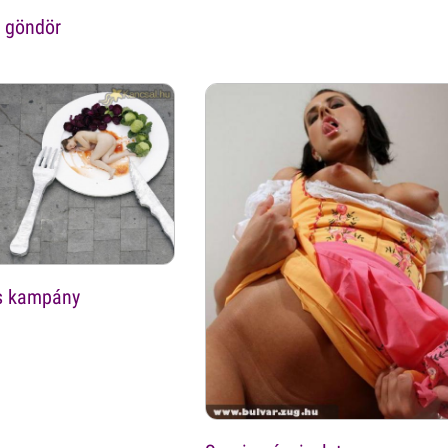
s göndör
s kampány