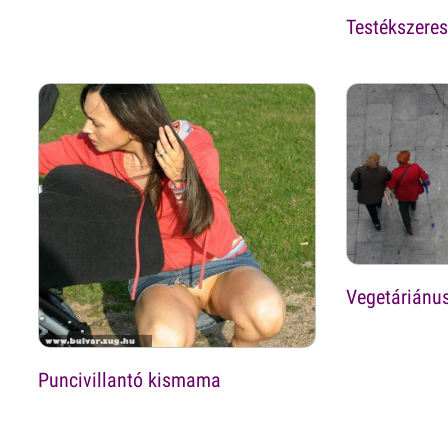
Testékszere
Vegetáriánu
Puncivillantó kismama