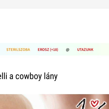
STERILSZOBA
EROSZ (+18)
@
UTAZUNK
lli a cowboy lány