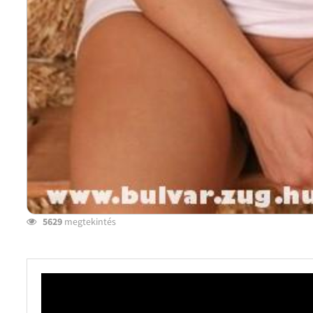
5629
megtekintés