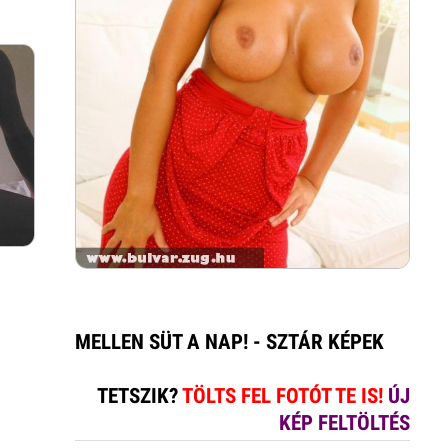
MELLEN SÜT A NAP! - SZTÁR KÉPEK
TETSZIK?
TÖLTS FEL FOTÓT TE IS!
ÚJ
KÉP FELTÖLTÉS